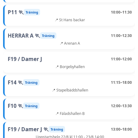
P11 🏃
10:00–11:30
Träning
📍 St Hans backar
HERRAR A 🏃
11:00–12:30
Träning
📍 Arenan A
F19 / Damer J
11:00–12:00
📍 Borgebyhallen
F14 🏃
11:15–18:00
Träning
📍 Stapelbäddshallen
F10 🏃
12:00–13:30
Träning
📍 Fäladshallen B
F19 / Damer J 🏃
13:00–18:00
Träning
Uppstartshelg 22/8 kl 11:00 - 23/8 14:00