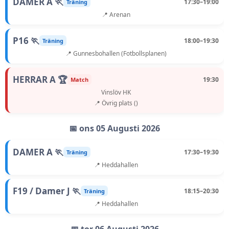
DAMER A 🏃
17:30–19:00
Träning
📍 Arenan
P16 🏃
18:00–19:30
Träning
📍 Gunnesbohallen (Fotbollsplanen)
HERRAR A 🏆
19:30
Match
Vinslöv HK
📍 Övrig plats ()
📅 ons 05 Augusti 2026
DAMER A 🏃
17:30–19:30
Träning
📍 Heddahallen
F19 / Damer J 🏃
18:15–20:30
Träning
📍 Heddahallen