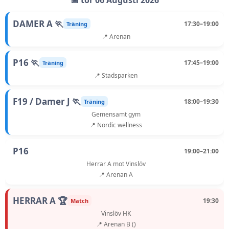
📅 tor 06 Augusti 2026
DAMER A 🏃
17:30–19:00
Träning
📍 Arenan
P16 🏃
17:45–19:00
Träning
📍 Stadsparken
F19 / Damer J 🏃
18:00–19:30
Träning
Gemensamt gym
📍 Nordic wellness
P16
19:00–21:00
Herrar A mot Vinslöv
📍 Arenan A
HERRAR A 🏆
19:30
Match
Vinslöv HK
📍 Arenan B ()