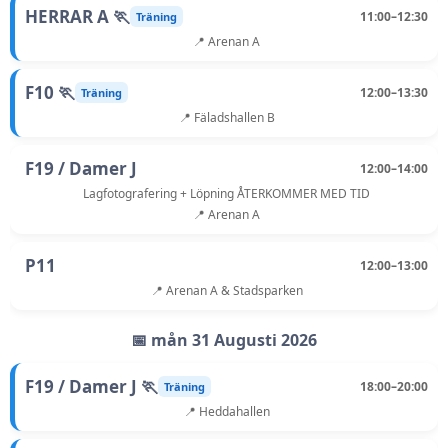
HERRAR A 🏃
11:00–12:30
Träning
📍 Arenan A
F10 🏃
12:00–13:30
Träning
📍 Fäladshallen B
F19 / Damer J
12:00–14:00
Lagfotografering + Löpning ÅTERKOMMER MED TID
📍 Arenan A
P11
12:00–13:00
📍 Arenan A & Stadsparken
📅 mån 31 Augusti 2026
F19 / Damer J 🏃
18:00–20:00
Träning
📍 Heddahallen