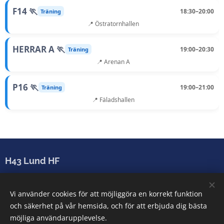
F14 🏃
18:30–20:00
Träning
📍 Östratornhallen
HERRAR A 🏃
19:00–20:30
Träning
📍 Arenan A
P16 🏃
19:00–21:00
Träning
📍 Fäladshallen
H43 Lund HF
Sparbanken Skåne Arena
Vi använder cookies för att möjliggöra en korrekt funktion
Arenatorget 2-6, 222 28 Lund
och säkerhet på vår hemsida, och för att erbjuda dig bästa
info@h43lund.se
möjliga användarupplevelse.