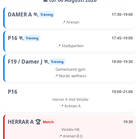
📅 tor 06 Augusti 2026
DAMER A 🏃
17:30–19:00
Träning
📍 Arenan
P16 🏃
17:45–19:00
Träning
📍 Stadsparken
F19 / Damer J 🏃
18:00–19:30
Träning
Gemensamt gym
📍 Nordic wellness
P16
19:00–21:00
Herrar A mot Vinslöv
📍 Arenan A
HERRAR A 🏆
19:30
Match
Vinslöv HK
📍 Arenan B ()