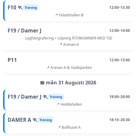
F10 🏃
12:00–13:30
Träning
📍 Fäladshallen B
F19 / Damer J
12:00–14:00
Lagfotografering + Löpning ÅTERKOMMER MED TID
📍 Arenan A
P11
12:00–13:00
📍 Arenan A & Stadsparken
📅 mån 31 Augusti 2026
F19 / Damer J 🏃
18:00–20:00
Träning
📍 Heddahallen
DAMER A 🏃
18:15–20:30
Träning
📍 Bollhuset A