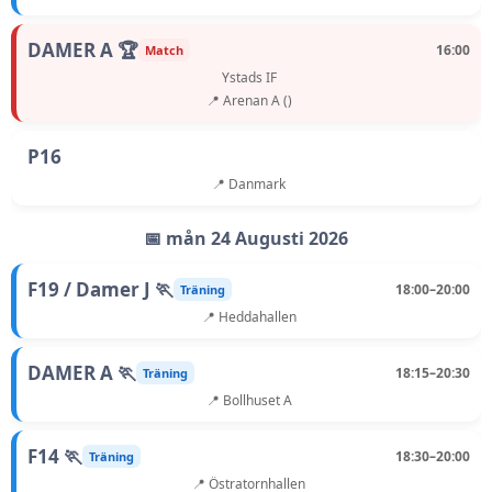
DAMER A 🏆
16:00
Match
Ystads IF
📍 Arenan A ()
P16
📍 Danmark
📅 mån 24 Augusti 2026
F19 / Damer J 🏃
18:00–20:00
Träning
📍 Heddahallen
DAMER A 🏃
18:15–20:30
Träning
📍 Bollhuset A
F14 🏃
18:30–20:00
Träning
📍 Östratornhallen