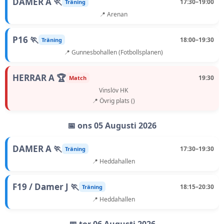
DAMER A 🏃
17:30–19:00
Träning
📍 Arenan
P16 🏃
18:00–19:30
Träning
📍 Gunnesbohallen (Fotbollsplanen)
HERRAR A 🏆
19:30
Match
Vinslöv HK
📍 Övrig plats ()
📅 ons 05 Augusti 2026
DAMER A 🏃
17:30–19:30
Träning
📍 Heddahallen
F19 / Damer J 🏃
18:15–20:30
Träning
📍 Heddahallen