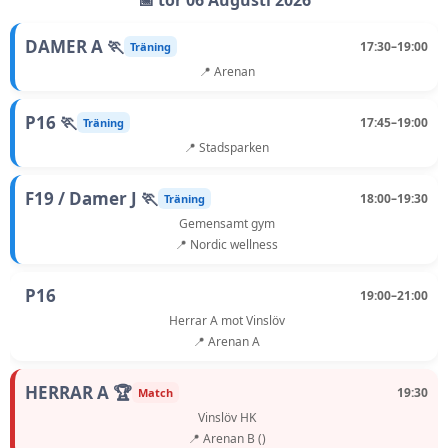
📅 tor 06 Augusti 2026
DAMER A 🏃
17:30–19:00
Träning
📍 Arenan
P16 🏃
17:45–19:00
Träning
📍 Stadsparken
F19 / Damer J 🏃
18:00–19:30
Träning
Gemensamt gym
📍 Nordic wellness
P16
19:00–21:00
Herrar A mot Vinslöv
📍 Arenan A
HERRAR A 🏆
19:30
Match
Vinslöv HK
📍 Arenan B ()