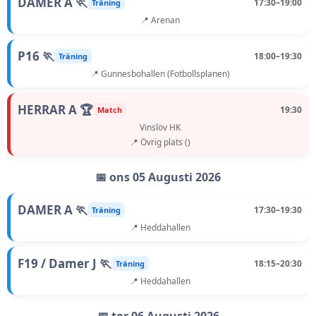
DAMER A 🏃
17:30–19:00
Träning
📍 Arenan
P16 🏃
18:00–19:30
Träning
📍 Gunnesbohallen (Fotbollsplanen)
HERRAR A 🏆
19:30
Match
Vinslöv HK
📍 Övrig plats ()
📅 ons 05 Augusti 2026
DAMER A 🏃
17:30–19:30
Träning
📍 Heddahallen
F19 / Damer J 🏃
18:15–20:30
Träning
📍 Heddahallen