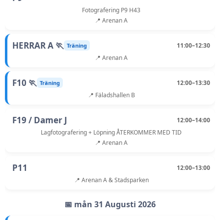
Fotografering P9 H43
📍 Arenan A
HERRAR A 🏃
11:00–12:30
Träning
📍 Arenan A
F10 🏃
12:00–13:30
Träning
📍 Fäladshallen B
F19 / Damer J
12:00–14:00
Lagfotografering + Löpning ÅTERKOMMER MED TID
📍 Arenan A
P11
12:00–13:00
📍 Arenan A & Stadsparken
📅 mån 31 Augusti 2026