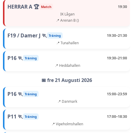
HERRAR A 🏆
19:30
Match
IK Lågan
📍 Arenan B ()
F19 / Damer J 🏃
19:30–21:30
Träning
📍 Tunahallen
P16 🏃
19:30–21:00
Träning
📍 Heddahallen
📅 fre 21 Augusti 2026
P16 🏃
15:00–23:59
Träning
📍 Danmark
P11 🏃
17:00–18:30
Träning
📍 Vipeholmshallen