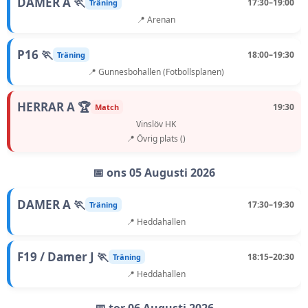
DAMER A 🏃
17:30–19:00
Träning
📍 Arenan
P16 🏃
18:00–19:30
Träning
📍 Gunnesbohallen (Fotbollsplanen)
HERRAR A 🏆
19:30
Match
Vinslöv HK
📍 Övrig plats ()
📅 ons 05 Augusti 2026
DAMER A 🏃
17:30–19:30
Träning
📍 Heddahallen
F19 / Damer J 🏃
18:15–20:30
Träning
📍 Heddahallen