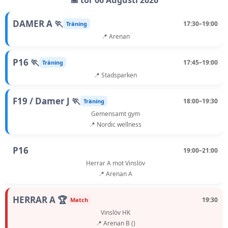
📅 tor 06 Augusti 2026
DAMER A 🏃
17:30–19:00
Träning
📍 Arenan
P16 🏃
17:45–19:00
Träning
📍 Stadsparken
F19 / Damer J 🏃
18:00–19:30
Träning
Gemensamt gym
📍 Nordic wellness
P16
19:00–21:00
Herrar A mot Vinslöv
📍 Arenan A
HERRAR A 🏆
19:30
Match
Vinslöv HK
📍 Arenan B ()