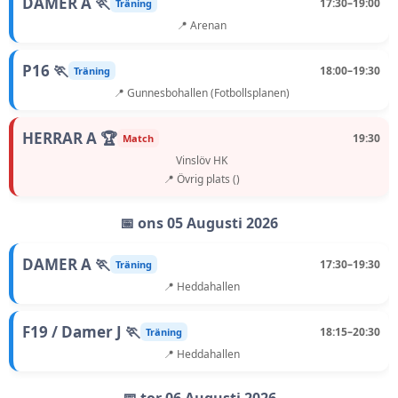
DAMER A 🏃
17:30–19:00
Träning
📍 Arenan
P16 🏃
18:00–19:30
Träning
📍 Gunnesbohallen (Fotbollsplanen)
HERRAR A 🏆
19:30
Match
Vinslöv HK
📍 Övrig plats ()
📅 ons 05 Augusti 2026
DAMER A 🏃
17:30–19:30
Träning
📍 Heddahallen
F19 / Damer J 🏃
18:15–20:30
Träning
📍 Heddahallen