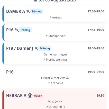
📅 tor 06 Augusti 2026
DAMER A 🏃
17:30–19:00
Träning
📍 Arenan
P16 🏃
17:45–19:00
Träning
📍 Stadsparken
F19 / Damer J 🏃
18:00–19:30
Träning
Gemensamt gym
📍 Nordic wellness
P16
19:00–21:00
Herrar A mot Vinslöv
📍 Arenan A
HERRAR A 🏆
19:30
Match
Vinslöv HK
📍 Arenan B ()