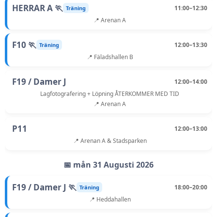
HERRAR A 🏃
11:00–12:30
Träning
📍 Arenan A
F10 🏃
12:00–13:30
Träning
📍 Fäladshallen B
F19 / Damer J
12:00–14:00
Lagfotografering + Löpning ÅTERKOMMER MED TID
📍 Arenan A
P11
12:00–13:00
📍 Arenan A & Stadsparken
📅 mån 31 Augusti 2026
F19 / Damer J 🏃
18:00–20:00
Träning
📍 Heddahallen