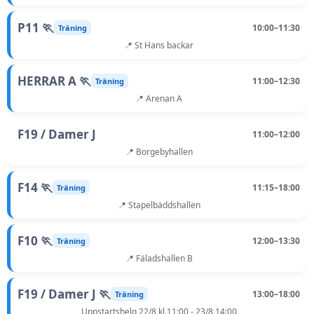
P11 🏃
10:00–11:30
Träning
📍 St Hans backar
HERRAR A 🏃
11:00–12:30
Träning
📍 Arenan A
F19 / Damer J
11:00–12:00
📍 Borgebyhallen
F14 🏃
11:15–18:00
Träning
📍 Stapelbäddshallen
F10 🏃
12:00–13:30
Träning
📍 Fäladshallen B
F19 / Damer J 🏃
13:00–18:00
Träning
Uppstartshelg 22/8 kl 11:00 - 23/8 14:00