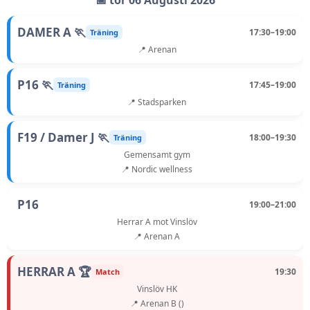
📅 tor 06 Augusti 2026
DAMER A 🏃
17:30–19:00
Träning
📍 Arenan
P16 🏃
17:45–19:00
Träning
📍 Stadsparken
F19 / Damer J 🏃
18:00–19:30
Träning
Gemensamt gym
📍 Nordic wellness
P16
19:00–21:00
Herrar A mot Vinslöv
📍 Arenan A
HERRAR A 🏆
19:30
Match
Vinslöv HK
📍 Arenan B ()