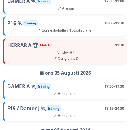
DAMER A 🏃
17:30–19:00
Träning
📍 Arenan
P16 🏃
18:00–19:30
Träning
📍 Gunnesbohallen (Fotbollsplanen)
HERRAR A 🏆
19:30
Match
Vinslöv HK
📍 Övrig plats ()
📅 ons 05 Augusti 2026
DAMER A 🏃
17:30–19:30
Träning
📍 Heddahallen
F19 / Damer J 🏃
18:15–20:30
Träning
📍 Heddahallen