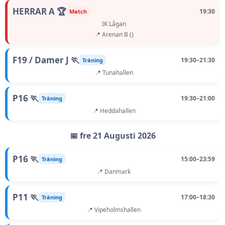
HERRAR A 🏆
19:30
Match
IK Lågan
📍 Arenan B ()
F19 / Damer J 🏃
19:30–21:30
Träning
📍 Tunahallen
P16 🏃
19:30–21:00
Träning
📍 Heddahallen
📅 fre 21 Augusti 2026
P16 🏃
15:00–23:59
Träning
📍 Danmark
P11 🏃
17:00–18:30
Träning
📍 Vipeholmshallen