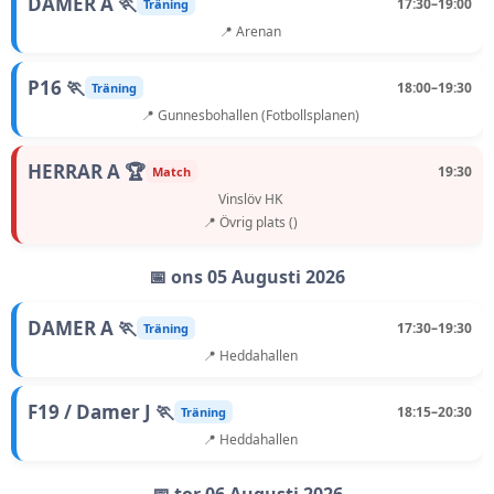
DAMER A 🏃
17:30–19:00
Träning
📍 Arenan
P16 🏃
18:00–19:30
Träning
📍 Gunnesbohallen (Fotbollsplanen)
HERRAR A 🏆
19:30
Match
Vinslöv HK
📍 Övrig plats ()
📅 ons 05 Augusti 2026
DAMER A 🏃
17:30–19:30
Träning
📍 Heddahallen
F19 / Damer J 🏃
18:15–20:30
Träning
📍 Heddahallen