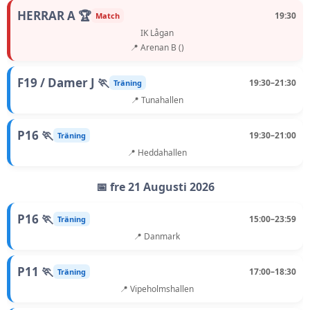
HERRAR A 🏆
19:30
Match
IK Lågan
📍 Arenan B ()
F19 / Damer J 🏃
19:30–21:30
Träning
📍 Tunahallen
P16 🏃
19:30–21:00
Träning
📍 Heddahallen
📅 fre 21 Augusti 2026
P16 🏃
15:00–23:59
Träning
📍 Danmark
P11 🏃
17:00–18:30
Träning
📍 Vipeholmshallen