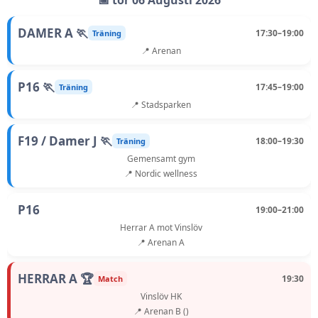
📅 tor 06 Augusti 2026
DAMER A 🏃
17:30–19:00
Träning
📍 Arenan
P16 🏃
17:45–19:00
Träning
📍 Stadsparken
F19 / Damer J 🏃
18:00–19:30
Träning
Gemensamt gym
📍 Nordic wellness
P16
19:00–21:00
Herrar A mot Vinslöv
📍 Arenan A
HERRAR A 🏆
19:30
Match
Vinslöv HK
📍 Arenan B ()