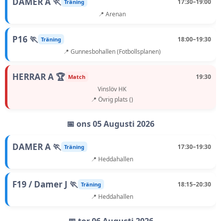
DAMER A 🏃
17:30–19:00
Träning
📍 Arenan
P16 🏃
18:00–19:30
Träning
📍 Gunnesbohallen (Fotbollsplanen)
HERRAR A 🏆
19:30
Match
Vinslöv HK
📍 Övrig plats ()
📅 ons 05 Augusti 2026
DAMER A 🏃
17:30–19:30
Träning
📍 Heddahallen
F19 / Damer J 🏃
18:15–20:30
Träning
📍 Heddahallen