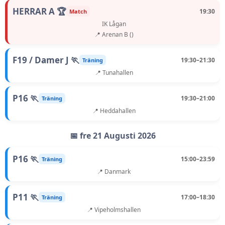
HERRAR A 🏆
19:30
Match
IK Lågan
📍 Arenan B ()
F19 / Damer J 🏃
19:30–21:30
Träning
📍 Tunahallen
P16 🏃
19:30–21:00
Träning
📍 Heddahallen
📅 fre 21 Augusti 2026
P16 🏃
15:00–23:59
Träning
📍 Danmark
P11 🏃
17:00–18:30
Träning
📍 Vipeholmshallen