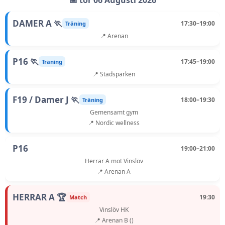
📅 tor 06 Augusti 2026
DAMER A 🏃
17:30–19:00
Träning
📍 Arenan
P16 🏃
17:45–19:00
Träning
📍 Stadsparken
F19 / Damer J 🏃
18:00–19:30
Träning
Gemensamt gym
📍 Nordic wellness
P16
19:00–21:00
Herrar A mot Vinslöv
📍 Arenan A
HERRAR A 🏆
19:30
Match
Vinslöv HK
📍 Arenan B ()