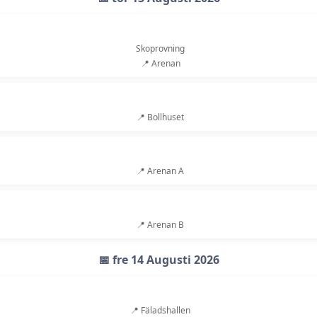
Skoprovning
📍 Arenan
📍 Bollhuset
📍 Arenan A
📍 Arenan B
📅 fre 14 Augusti 2026
📍 Fäladshallen