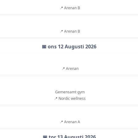
📍 Arenan B
📍 Arenan B
📅 ons 12 Augusti 2026
📍 Arenan
Gemensamt gym
📍 Nordic wellness
📍 Arenan A
📅 tor 13 Augusti 2026