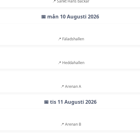
📍 Sankt Hans backar
📅 mån 10 Augusti 2026
📍 Fäladshallen
📍 Heddahallen
📍 Arenan A
📅 tis 11 Augusti 2026
📍 Arenan B