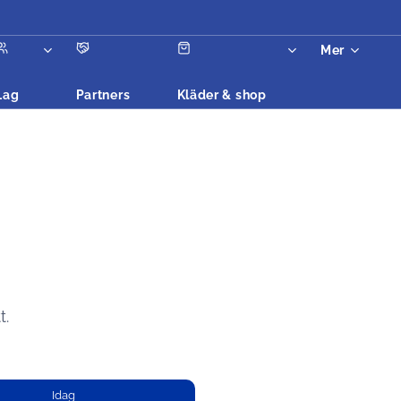
Mer
Lag
Partners
Kläder & shop
t.
Idag