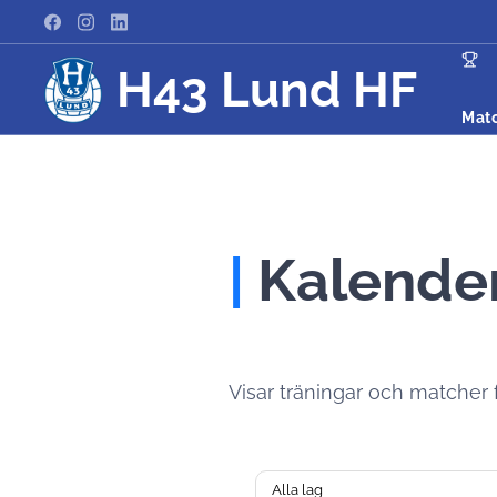
H43 Lund HF
Mat
|
Kalende
Visar träningar och matcher för