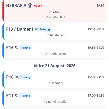
HERRAR A 🏆
19:30
Match
IK Lågan
📍 Arenan B ()
F19 / Damer J 🏃
19:30–21:30
Träning
📍 Tunahallen
P16 🏃
19:30–21:00
Träning
📍 Heddahallen
📅 fre 21 Augusti 2026
P16 🏃
15:00–23:59
Träning
📍 Danmark
P11 🏃
17:00–18:30
Träning
📍 Vipeholmshallen