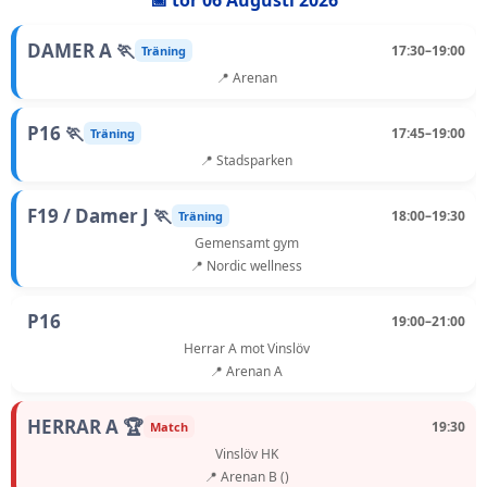
📅 tor 06 Augusti 2026
DAMER A 🏃
17:30–19:00
Träning
📍 Arenan
P16 🏃
17:45–19:00
Träning
📍 Stadsparken
F19 / Damer J 🏃
18:00–19:30
Träning
Gemensamt gym
📍 Nordic wellness
P16
19:00–21:00
Herrar A mot Vinslöv
📍 Arenan A
HERRAR A 🏆
19:30
Match
Vinslöv HK
📍 Arenan B ()