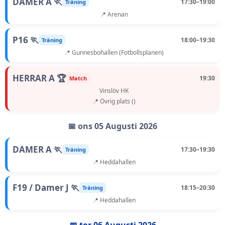
DAMER A 🏃
17:30–19:00
Träning
📍 Arenan
P16 🏃
18:00–19:30
Träning
📍 Gunnesbohallen (Fotbollsplanen)
HERRAR A 🏆
19:30
Match
Vinslöv HK
📍 Övrig plats ()
📅 ons 05 Augusti 2026
DAMER A 🏃
17:30–19:30
Träning
📍 Heddahallen
F19 / Damer J 🏃
18:15–20:30
Träning
📍 Heddahallen