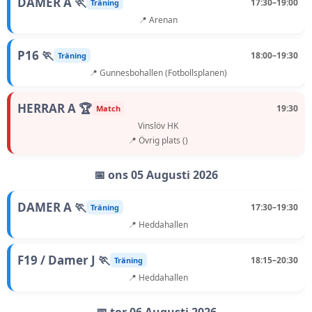
DAMER A 🏃
17:30–19:00
Träning
📍 Arenan
P16 🏃
18:00–19:30
Träning
📍 Gunnesbohallen (Fotbollsplanen)
HERRAR A 🏆
19:30
Match
Vinslöv HK
📍 Övrig plats ()
📅 ons 05 Augusti 2026
DAMER A 🏃
17:30–19:30
Träning
📍 Heddahallen
F19 / Damer J 🏃
18:15–20:30
Träning
📍 Heddahallen