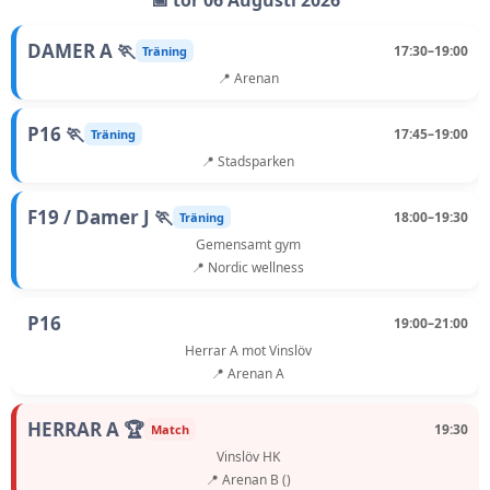
📅 tor 06 Augusti 2026
DAMER A 🏃
17:30–19:00
Träning
📍 Arenan
P16 🏃
17:45–19:00
Träning
📍 Stadsparken
F19 / Damer J 🏃
18:00–19:30
Träning
Gemensamt gym
📍 Nordic wellness
P16
19:00–21:00
Herrar A mot Vinslöv
📍 Arenan A
HERRAR A 🏆
19:30
Match
Vinslöv HK
📍 Arenan B ()