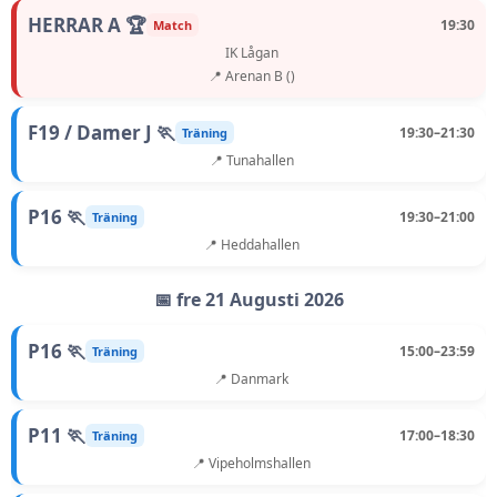
HERRAR A 🏆
19:30
Match
IK Lågan
📍 Arenan B ()
F19 / Damer J 🏃
19:30–21:30
Träning
📍 Tunahallen
P16 🏃
19:30–21:00
Träning
📍 Heddahallen
📅 fre 21 Augusti 2026
P16 🏃
15:00–23:59
Träning
📍 Danmark
P11 🏃
17:00–18:30
Träning
📍 Vipeholmshallen