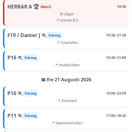
HERRAR A 🏆
19:30
Match
IK Lågan
📍 Arenan B ()
F19 / Damer J 🏃
19:30–21:30
Träning
📍 Tunahallen
P16 🏃
19:30–21:00
Träning
📍 Heddahallen
📅 fre 21 Augusti 2026
P16 🏃
15:00–23:59
Träning
📍 Danmark
P11 🏃
17:00–18:30
Träning
📍 Vipeholmshallen