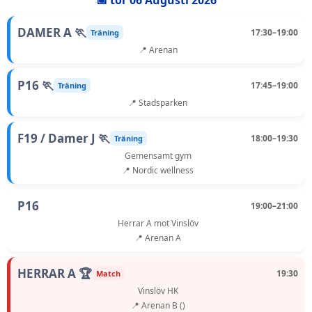
📅 tor 06 Augusti 2026
DAMER A 🏃
17:30–19:00
Träning
📍 Arenan
P16 🏃
17:45–19:00
Träning
📍 Stadsparken
F19 / Damer J 🏃
18:00–19:30
Träning
Gemensamt gym
📍 Nordic wellness
P16
19:00–21:00
Herrar A mot Vinslöv
📍 Arenan A
HERRAR A 🏆
19:30
Match
Vinslöv HK
📍 Arenan B ()