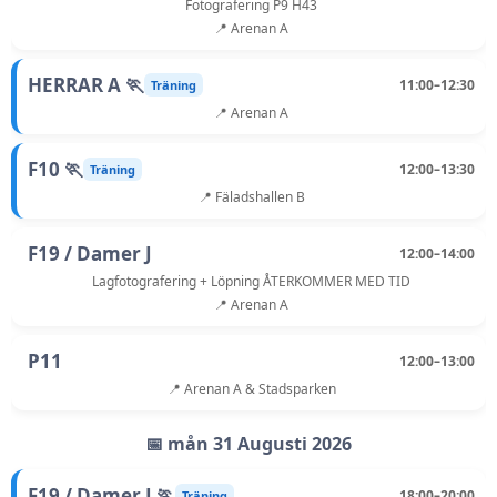
Fotografering P9 H43
📍 Arenan A
HERRAR A 🏃
11:00–12:30
Träning
📍 Arenan A
F10 🏃
12:00–13:30
Träning
📍 Fäladshallen B
F19 / Damer J
12:00–14:00
Lagfotografering + Löpning ÅTERKOMMER MED TID
📍 Arenan A
P11
12:00–13:00
📍 Arenan A & Stadsparken
📅 mån 31 Augusti 2026
F19 / Damer J 🏃
18:00–20:00
Träning