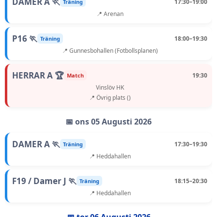
DAMER A 🏃
17:30–19:00
Träning
📍 Arenan
P16 🏃
18:00–19:30
Träning
📍 Gunnesbohallen (Fotbollsplanen)
HERRAR A 🏆
19:30
Match
Vinslöv HK
📍 Övrig plats ()
📅 ons 05 Augusti 2026
DAMER A 🏃
17:30–19:30
Träning
📍 Heddahallen
F19 / Damer J 🏃
18:15–20:30
Träning
📍 Heddahallen