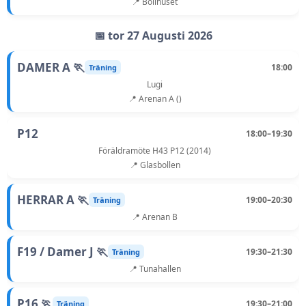
📍 Bollhuset
📅 tor 27 Augusti 2026
DAMER A 🏃
18:00
Träning
Lugi
📍 Arenan A ()
P12
18:00–19:30
Föräldramöte H43 P12 (2014)
📍 Glasbollen
HERRAR A 🏃
19:00–20:30
Träning
📍 Arenan B
F19 / Damer J 🏃
19:30–21:30
Träning
📍 Tunahallen
P16 🏃
19:30–21:00
Träning