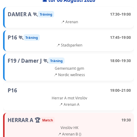
📅 tor 06 Augusti 2026
DAMER A 🏃
17:30–19:00
Träning
📍 Arenan
P16 🏃
17:45–19:00
Träning
📍 Stadsparken
F19 / Damer J 🏃
18:00–19:30
Träning
Gemensamt gym
📍 Nordic wellness
P16
19:00–21:00
Herrar A mot Vinslöv
📍 Arenan A
HERRAR A 🏆
19:30
Match
Vinslöv HK
📍 Arenan B ()