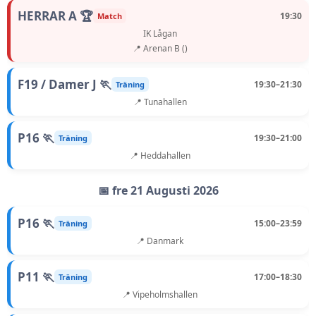
HERRAR A 🏆
19:30
Match
IK Lågan
📍 Arenan B ()
F19 / Damer J 🏃
19:30–21:30
Träning
📍 Tunahallen
P16 🏃
19:30–21:00
Träning
📍 Heddahallen
📅 fre 21 Augusti 2026
P16 🏃
15:00–23:59
Träning
📍 Danmark
P11 🏃
17:00–18:30
Träning
📍 Vipeholmshallen