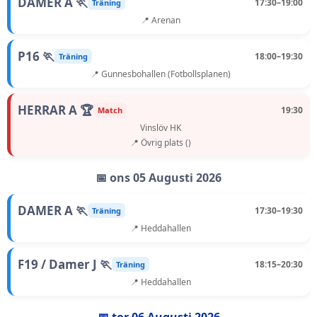
DAMER A 🏃
17:30–19:00
Träning
📍 Arenan
P16 🏃
18:00–19:30
Träning
📍 Gunnesbohallen (Fotbollsplanen)
HERRAR A 🏆
19:30
Match
Vinslöv HK
📍 Övrig plats ()
📅 ons 05 Augusti 2026
DAMER A 🏃
17:30–19:30
Träning
📍 Heddahallen
F19 / Damer J 🏃
18:15–20:30
Träning
📍 Heddahallen