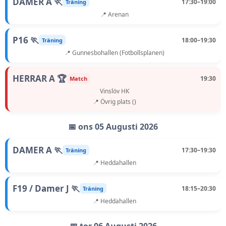
DAMER A 🏃
17:30–19:00
Träning
📍 Arenan
P16 🏃
18:00–19:30
Träning
📍 Gunnesbohallen (Fotbollsplanen)
HERRAR A 🏆
19:30
Match
Vinslöv HK
📍 Övrig plats ()
📅 ons 05 Augusti 2026
DAMER A 🏃
17:30–19:30
Träning
📍 Heddahallen
F19 / Damer J 🏃
18:15–20:30
Träning
📍 Heddahallen