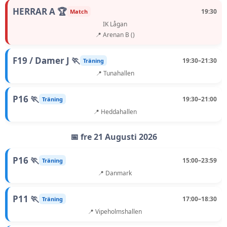
HERRAR A 🏆
19:30
Match
IK Lågan
📍 Arenan B ()
F19 / Damer J 🏃
19:30–21:30
Träning
📍 Tunahallen
P16 🏃
19:30–21:00
Träning
📍 Heddahallen
📅 fre 21 Augusti 2026
P16 🏃
15:00–23:59
Träning
📍 Danmark
P11 🏃
17:00–18:30
Träning
📍 Vipeholmshallen