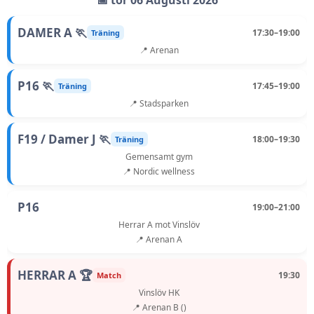
📅 tor 06 Augusti 2026
DAMER A 🏃
17:30–19:00
Träning
📍 Arenan
P16 🏃
17:45–19:00
Träning
📍 Stadsparken
F19 / Damer J 🏃
18:00–19:30
Träning
Gemensamt gym
📍 Nordic wellness
P16
19:00–21:00
Herrar A mot Vinslöv
📍 Arenan A
HERRAR A 🏆
19:30
Match
Vinslöv HK
📍 Arenan B ()