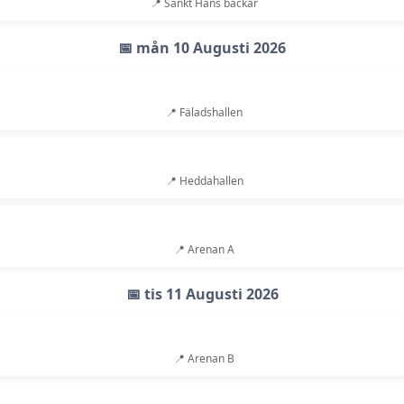
📍 Sankt Hans backar
📅 mån 10 Augusti 2026
📍 Fäladshallen
📍 Heddahallen
📍 Arenan A
📅 tis 11 Augusti 2026
📍 Arenan B