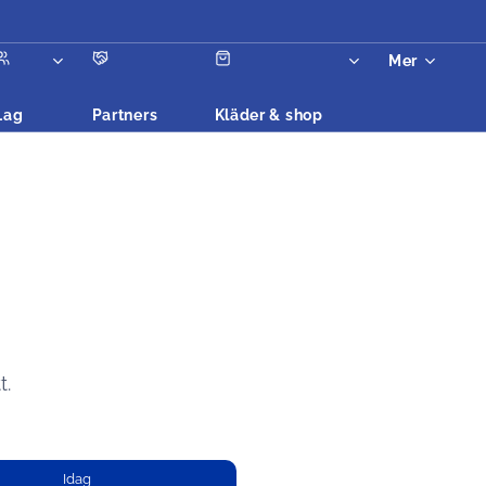
Mer
Lag
Partners
Kläder & shop
t.
Idag