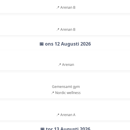
📍 Arenan B
📍 Arenan B
📅 ons 12 Augusti 2026
📍 Arenan
Gemensamt gym
📍 Nordic wellness
📍 Arenan A
📅 tor 13 Augusti 2026