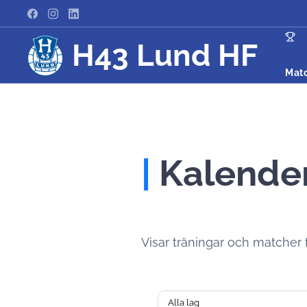
H43 Lund HF
Mat
|
Kalende
Visar träningar och matcher för