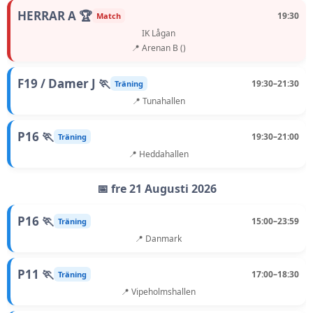
HERRAR A 🏆
19:30
Match
IK Lågan
📍 Arenan B ()
F19 / Damer J 🏃
19:30–21:30
Träning
📍 Tunahallen
P16 🏃
19:30–21:00
Träning
📍 Heddahallen
📅 fre 21 Augusti 2026
P16 🏃
15:00–23:59
Träning
📍 Danmark
P11 🏃
17:00–18:30
Träning
📍 Vipeholmshallen