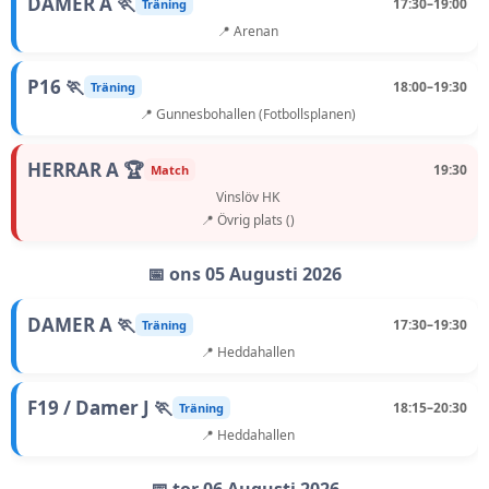
DAMER A 🏃
17:30–19:00
Träning
📍 Arenan
P16 🏃
18:00–19:30
Träning
📍 Gunnesbohallen (Fotbollsplanen)
HERRAR A 🏆
19:30
Match
Vinslöv HK
📍 Övrig plats ()
📅 ons 05 Augusti 2026
DAMER A 🏃
17:30–19:30
Träning
📍 Heddahallen
F19 / Damer J 🏃
18:15–20:30
Träning
📍 Heddahallen