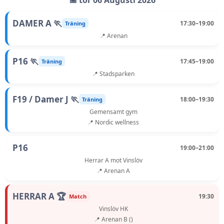
📅 tor 06 Augusti 2026
DAMER A 🏃
17:30–19:00
Träning
📍 Arenan
P16 🏃
17:45–19:00
Träning
📍 Stadsparken
F19 / Damer J 🏃
18:00–19:30
Träning
Gemensamt gym
📍 Nordic wellness
P16
19:00–21:00
Herrar A mot Vinslöv
📍 Arenan A
HERRAR A 🏆
19:30
Match
Vinslöv HK
📍 Arenan B ()