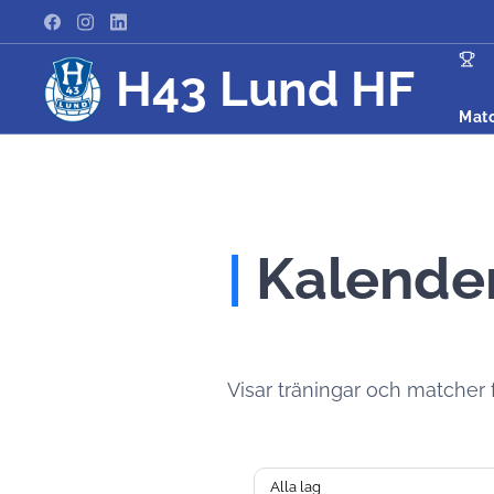
H43 Lund HF
Mat
|
Kalende
Visar träningar och matcher för