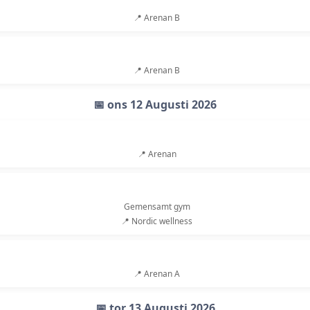
📍 Arenan B
📍 Arenan B
📅 ons 12 Augusti 2026
📍 Arenan
Gemensamt gym
📍 Nordic wellness
📍 Arenan A
📅 tor 13 Augusti 2026