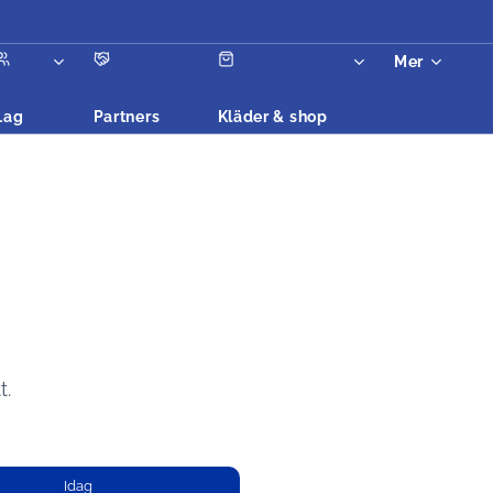
Mer
Lag
Partners
Kläder & shop
t.
Idag