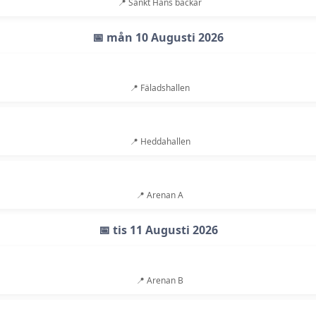
📍 Sankt Hans backar
📅 mån 10 Augusti 2026
📍 Fäladshallen
📍 Heddahallen
📍 Arenan A
📅 tis 11 Augusti 2026
📍 Arenan B