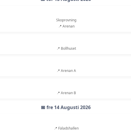
Skoprovning
📍 Arenan
📍 Bollhuset
📍 Arenan A
📍 Arenan B
📅 fre 14 Augusti 2026
📍 Fäladshallen