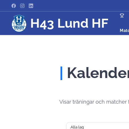
H43 Lund HF
Mat
|
Kalende
Visar träningar och matcher för