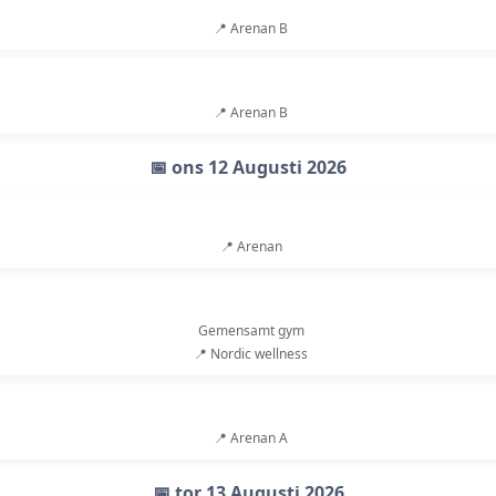
📍 Arenan B
📍 Arenan B
📅 ons 12 Augusti 2026
📍 Arenan
Gemensamt gym
📍 Nordic wellness
📍 Arenan A
📅 tor 13 Augusti 2026