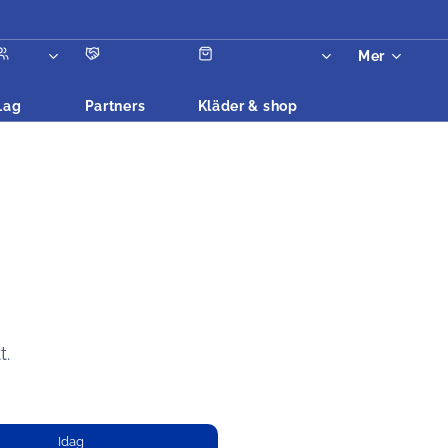
Mer
Lag
Partners
Kläder & shop
t.
Idag