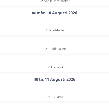
📍 Sankt Hans backar
📅 mån 10 Augusti 2026
📍 Fäladshallen
📍 Heddahallen
📍 Arenan A
📅 tis 11 Augusti 2026
📍 Arenan B