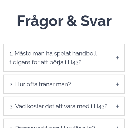
Frågor & Svar
1. Måste man ha spelat handboll
tidigare för att börja i H43?
Nej. Du behöver ingen tidigare erfarenhet. H43
välkomnar både nybörjare och de som spelat
2. Hur ofta tränar man?
tidigare – oavsett ålder.
Träningsmängden beror på ålder och nivå. De
yngsta tränar oftast 1 gång per vecka, medan
3. Vad kostar det att vara med i H43?
äldre ungdomar och seniorer tränar fler pass.
Avgiften varierar beroende på ålder och
verksamhet. Exakta avgifter får du i samband