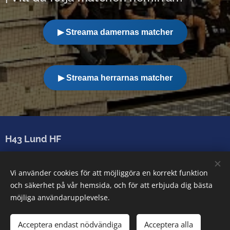
▶ Streama damernas matcher
▶ Streama herrarnas matcher
H43 Lund HF
Sparbanken Skåne Arena
Vi använder cookies för att möjliggöra en korrekt funktion
Arenatorget 2-6, 222 28 Lund
och säkerhet på vår hemsida, och för att erbjuda dig bästa
info@h43lund.se
möjliga användarupplevelse.
Acceptera endast nödvändiga
Acceptera alla