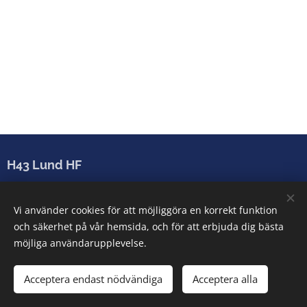
H43 Lund HF
Sparbanken Skåne Arena
Vi använder cookies för att möjliggöra en korrekt funktion
Arenatorget 2-6, 222 28 Lund
och säkerhet på vår hemsida, och för att erbjuda dig bästa
info@h43lund.se
möjliga användarupplevelse.
Acceptera endast nödvändiga
Acceptera alla
Cookies