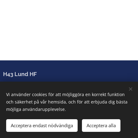
H43 Lund HF
Sparbanken Skåne Arena
Vi använder cookies för att möjliggöra en korrekt funktion
Arenatorget 2-6, 222 28 Lund
och säkerhet på vår hemsida, och för att erbjuda dig bästa
info@h43lund.se
möjliga användarupplevelse.
Acceptera endast nödvändiga
Acceptera alla
Cookies