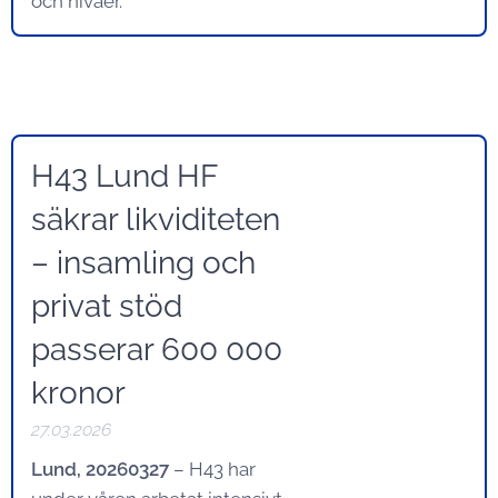
och nivåer.
H43 Lund HF
säkrar likviditeten
– insamling och
privat stöd
passerar 600 000
kronor
27.03.2026
Lund, 20260327
– H43 har