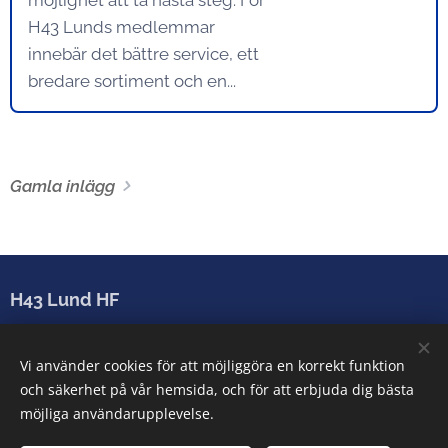
möjlighet att ta nästa steg. För
H43 Lunds medlemmar
innebär det bättre service, ett
bredare sortiment och en...
Gamla inlägg
H43 Lund HF
Sparbanken Skåne Arena
Vi använder cookies för att möjliggöra en korrekt funktion
Arenatorget 2-6, 222 28 Lund
och säkerhet på vår hemsida, och för att erbjuda dig bästa
info@h43lund.se
möjliga användarupplevelse.