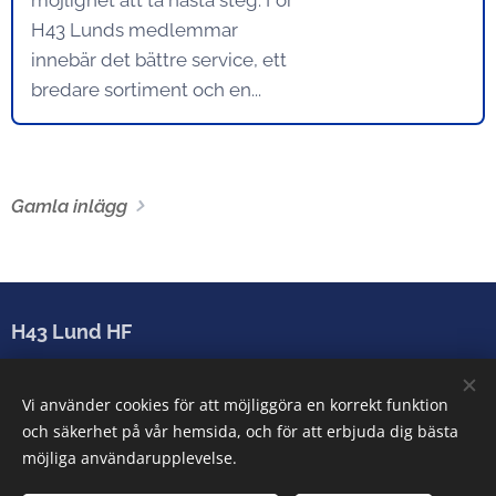
möjlighet att ta nästa steg. För
H43 Lunds medlemmar
innebär det bättre service, ett
bredare sortiment och en...
Gamla inlägg
H43 Lund HF
Sparbanken Skåne Arena
Vi använder cookies för att möjliggöra en korrekt funktion
Arenatorget 2-6, 222 28 Lund
och säkerhet på vår hemsida, och för att erbjuda dig bästa
info@h43lund.se
möjliga användarupplevelse.