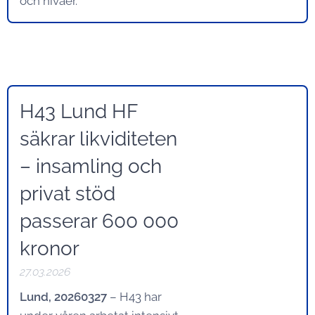
och nivåer.
H43 Lund HF
säkrar likviditeten
– insamling och
privat stöd
passerar 600 000
kronor
27.03.2026
Lund, 20260327
– H43 har