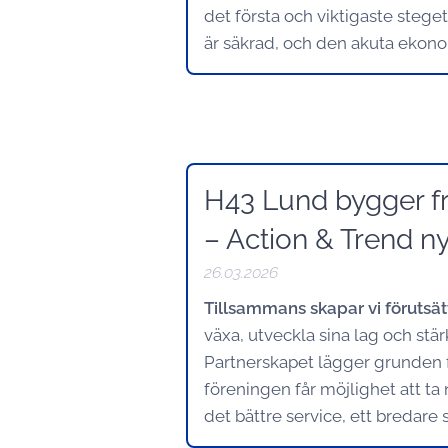
det första och viktigaste steget
är säkrad, och den akuta ekonom
H43 Lund bygger f
– Action & Trend ny
26.03.2026
Tillsammans skapar vi förutsä
växa, utveckla sina lag och stär
Partnerskapet lägger grunden fö
föreningen får möjlighet att t
det bättre service, ett bredare 