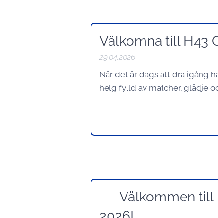
Välkomna till H43
29.04.2026
När det är dags att dra igång 
helg fylld av matcher, glädje
🌞 Välkommen til
2026!