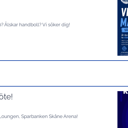
!
 Älskar handboll? Vi söker dig!
öte!
 i Loungen, Sparbanken Skåne Arena!