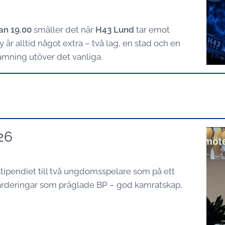
an 19.00
smäller det när
H43 Lund
tar emot
 är alltid något extra – två lag, en stad och en
ämning utöver det vanliga.
26
stipendiet till två ungdomsspelare som på ett
 värderingar som präglade BP – god kamratskap,