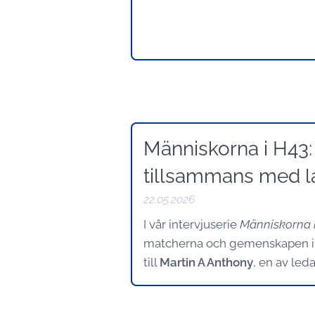
Människorna i H43: 
tillsammans med l
22.05.2026
I vår intervjuserie
Människorna 
matcherna och gemenskapen i 
till
Martin A Anthony
, en av led