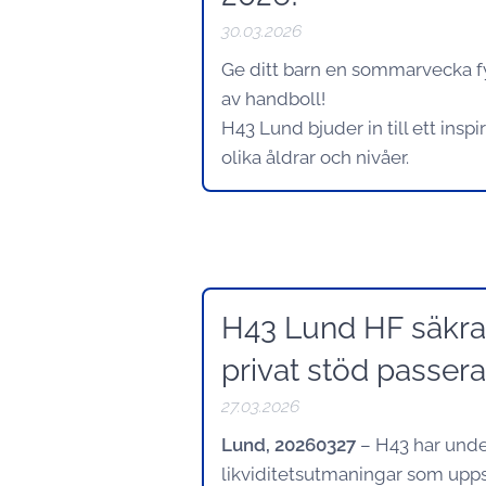
30.03.2026
Ge ditt barn en sommarvecka 
av handboll!
H43 Lund bjuder in till ett insp
olika åldrar och nivåer.
H43 Lund HF säkrar
privat stöd passer
27.03.2026
Lund, 20260327
– H43 har under
likviditetsutmaningar som upps